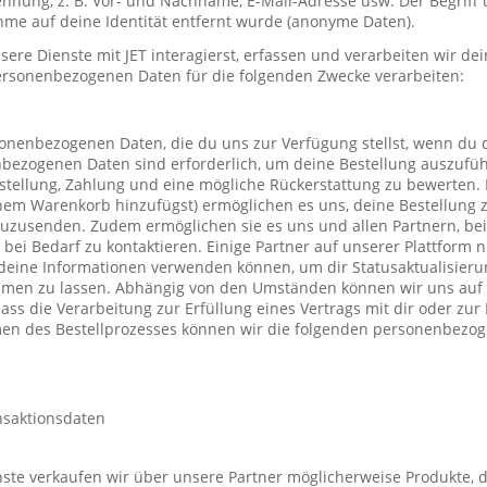
nung, z. B. Vor- und Nachname, E-Mail-Adresse usw. Der Begriff u
me auf deine Identität entfernt wurde (anonyme Daten).
re Dienste mit JET interagierst, erfassen und verarbeiten wir d
ersonenbezogenen Daten für die folgenden Zwecke verarbeiten:
sonenbezogenen Daten, die du uns zur Verfügung stellst, wenn du 
nbezogenen Daten sind erforderlich, um deine Bestellung auszufüh
stellung, Zahlung und eine mögliche Rückerstattung zu bewerten. 
einem Warenkorb hinzufügst) ermöglichen es uns, deine Bestellung 
uzusenden. Zudem ermöglichen sie es uns und allen Partnern, be
h bei Bedarf zu kontaktieren. Einige Partner auf unserer Plattform
deine Informationen verwenden können, um dir Statusaktualisieru
mmen zu lassen. Abhängig von den Umständen können wir uns auf 
ass die Verarbeitung zur Erfüllung eines Vertrags mit dir oder zu
hmen des Bestellprozesses können wir die folgenden personenbezo
nsaktionsdaten
te verkaufen wir über unsere Partner möglicherweise Produkte, d