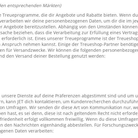
den entsprechenden Märkten)
e Treueprogramme, die dir Angebote und Rabatte bieten. Wenn du
verarbeiten wir deine personenbezogenen Daten, um dir die im j
er Angebote bereitzustellen. Abhängig von den Umständen können 
tsache beziehen, dass die Verarbeitung zur Erfüllung eines Vertrag
 erforderlich ist. Eines unserer Treueprogramme ist der Treuesho
n Anspruch nehmen kannst. Einige der Treueshop-Partner benötig
n für Versandzwecke. Wir können die folgenden personenbezogen
nd den Versand deiner Bestellung genutzt werden:
s unsere Dienste auf deine Präferenzen abgestimmt sind und um 
rn, kann JET dich kontaktieren, um Kundenrecherchen durchzufüh
on Umfragen. Wir senden dir diese Art von Kommunikation nur, we
en hast, es sei denn, diese ist nach geltendem Recht nicht erforde
iedenheit erfolgt vollkommen freiwillig. Wenn du diese Umfragen
 in den Nachrichten eigenhändig abbestellen. Für Forschungszwec
genen Daten verarbeiten: