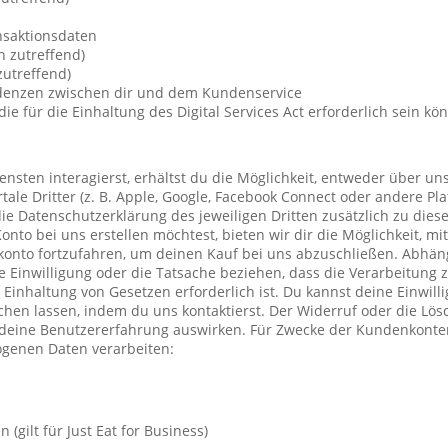
nsaktionsdaten
n zutreffend)
utreffend)
ndenzen zwischen dir und dem Kundenservice
die für die Einhaltung des Digital Services Act erforderlich sein kö
nsten interagierst, erhältst du die Möglichkeit, entweder über un
ale Dritter (z. B. Apple, Google, Facebook Connect oder andere Pla
die Datenschutzerklärung des jeweiligen Dritten zusätzlich zu diese
Konto bei uns erstellen möchtest, bieten wir dir die Möglichkeit, mi
konto fortzufahren, um deinen Kauf bei uns abzuschließen. Abhä
 Einwilligung oder die Tatsache beziehen, dass die Verarbeitung z
r Einhaltung von Gesetzen erforderlich ist. Du kannst deine Einwil
chen lassen, indem du uns kontaktierst. Der Widerruf oder die Lö
 deine Benutzererfahrung auswirken. Für Zwecke der Kundenkonte
genen Daten verarbeiten:
(gilt für Just Eat for Business)