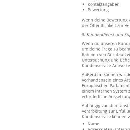
Kontaktangaben
Bewertung
Wenn deine Bewertung ve
der Öffentlichkeit zur V
3.
Kundendienst und Su
Wenn du unseren Kundend
um deine Frage zu bean
Rahmen von Anrufaufzeic
Untersuchung und Behe
Kundenservice-Antworte
Außerdem können wir de
Vorhandensein eines Art
Europäischen Parlaments 
einem internen System 
erforderliche Aussetzu
Abhängig von den Umstän
Verarbeitung zur Erfüllu
Kundenservice können w
Name
Adressdaten (sofern z