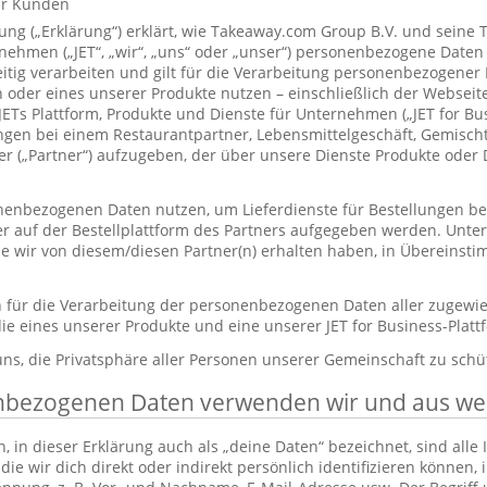
ür Kunden
ung („Erklärung“) erklärt, wie Takeaway.com Group B.V. und seine 
hmen („JET“, „wir“, „uns“ oder „unser“) personenbezogene Daten
itig verarbeiten und gilt für die Verarbeitung personenbezogener
 oder eines unserer Produkte nutzen – einschließlich der Webseite
 JETs Plattform, Produkte und Dienste für Unternehmen („JET for B
ungen bei einem Restaurantpartner, Lebensmittelgeschäft, Gemisc
r („Partner“) aufzugeben, der über unsere Dienste Produkte oder 
enbezogenen Daten nutzen, um Lieferdienste für Bestellungen bere
er auf der Bestellplattform des Partners aufgegeben werden. Unt
die wir von diesem/diesen Partner(n) erhalten haben, in Übereinst
ch für die Verarbeitung der personenbezogenen Daten aller zugewi
ie eines unserer Produkte und eine unserer JET for Business-Plat
 uns, die Privatsphäre aller Personen unserer Gemeinschaft zu schü
nbezogenen Daten verwenden wir und aus w
in dieser Erklärung auch als „deine Daten“ bezeichnet, sind alle
die wir dich direkt oder indirekt persönlich identifizieren können