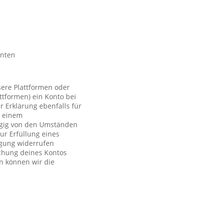
nnten
sere Plattformen oder
ttformen) ein Konto bei
r Erklärung ebenfalls für
t einem
ngig von den Umständen
ur Erfüllung eines
ligung widerrufen
schung deines Kontos
n können wir die