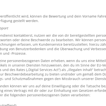
röffentlicht wird, können die Bewertung und dein Vorname Fahre
erfügung gestellt werden.
pport
ienst kontaktierst, nutzen wir die von dir bereitgestellten per
tworten oder deine Beschwerde zu bearbeiten. Wir können perso
hnungen erfassen, um Kundenservice bereitzustellen; hierzu zähl
bung von Benutzerbedenken und die Überwachung und Verbesse
n und -Prozesse.
ine personenbezogenen Daten erheben, wenn du uns eine Mitteil
ikels in unseren Diensten hinzuweisen, den du im Sinne der EU-
und des Rates („Digital Services Act“) als „illegalen Inhalt“ betrac
zur Beschwerdebearbeitung zu bieten und/oder um gemäß dem Digi
ngs- und Schutzmaßnahmen gegen den Missbrauch unserer Dienste 
den können wir uns auf deine Einwilligung oder die Tatsache bez
ng eines Vertrags mit dir oder zur Einhaltung von Gesetzen erforde
ir die folgenden personenbezogenen Daten verarbeiten:
utreffend)