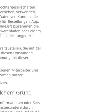
Tochtergesellschaften
 erheben, verwenden,
 Daten von Kunden, die
 für Bestellungen, App,
usiness“) (zusammen die
htwarenladen oder einem
Dienstleistungen zur
itzustellen, die auf der
er diesen Umständen
immung mit dieser
esenen Mitarbeiter und
tformen nutzen.
tzen.
elchem Grund
 Informationen oder Sets
, insbesondere durch