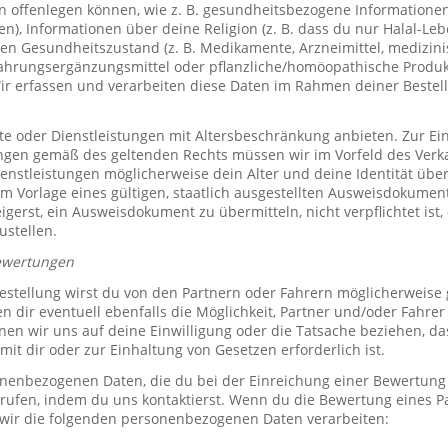
offenlegen können, wie z. B. gesundheitsbezogene Informationen 
, Informationen über deine Religion (z. B. dass du nur Halal-Leben
en Gesundheitszustand (z. B. Medikamente, Arzneimittel, medizini
ahrungsergänzungsmittel oder pflanzliche/homöopathische Produk
Wir erfassen und verarbeiten diese Daten im Rahmen deiner Bestel
e oder Dienstleistungen mit Altersbeschränkung anbieten. Zur Ei
ungen gemäß des geltenden Rechts müssen wir im Vorfeld des Verk
ienstleistungen möglicherweise dein Alter und deine Identität übe
 Vorlage eines gültigen, staatlich ausgestellten Ausweisdokuments
eigerst, ein Ausweisdokument zu übermitteln, nicht verpflichtet ist,
ustellen.
ewertungen
stellung wirst du von den Partnern oder Fahrern möglicherweise
n dir eventuell ebenfalls die Möglichkeit, Partner und/oder Fahre
n wir uns auf deine Einwilligung oder die Tatsache beziehen, das
mit dir oder zur Einhaltung von Gesetzen erforderlich ist.
sonenbezogenen Daten, die du bei der Einreichung einer Bewertung
rrufen, indem du uns kontaktierst. Wenn du die Bewertung eines P
 wir die folgenden personenbezogenen Daten verarbeiten: