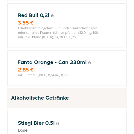
Red Bull 0,2l
3,55 €
Erhöhter Koffeingehalt. Für Kinder und schwangere
oder stillende Frauen nicht empfohlen (32,0 mg/100
ml), inkl. Pfand (0,00 €), 14,20 €/l, 0,25l
Fanta Orange - Can 330ml
2,85 €
inkl. Pfand (0,00 €), 8,64 €/l, 0,33l
Alkoholische Getränke
Stiegl Bier 0,5l
Dose